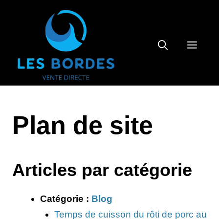
Aller
au
contenu
MEN
Plan de site
Articles par catégorie
Catégorie :
Blog
Temps de cuisson du rôti de porc au